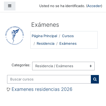
Salta al contenido principal
Panel lateral
Usted no se ha identificado. (
Acceder
)
Exámenes
Página Principal
Cursos
Residencia
Exámenes
Categorías:
Buscar cursos
Buscar
Examenes residencias 2026